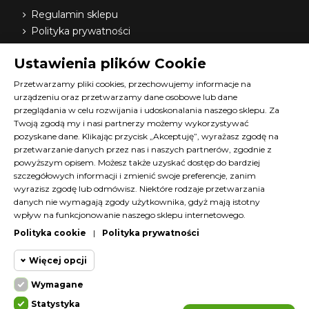
Regulamin sklepu
Polityka prywatności
Dostawa
Ustawienia plików Cookie
Nasi dystrybutorzy
O nas
Przetwarzamy pliki cookies, przechowujemy informacje na
urządzeniu oraz przetwarzamy dane osobowe lub dane
FAQ
przeglądania w celu rozwijania i udoskonalania naszego sklepu. Za
Terminy szkoleń Diana
Twoją zgodą my i nasi partnerzy możemy wykorzystywać
Materiały do pobrania
pozyskane dane. Klikając przycisk „Akceptuję”, wyrażasz zgodę na
Kontakt z nami
przetwarzanie danych przez nas i naszych partnerów, zgodnie z
powyższym opisem. Możesz także uzyskać dostęp do bardziej
Program lojalnościowy
szczegółowych informacji i zmienić swoje preferencje, zanim
wyrazisz zgodę lub odmówisz. Niektóre rodzaje przetwarzania
KONTAKT
danych nie wymagają zgody użytkownika, gdyż mają istotny
wpływ na funkcjonowanie naszego sklepu internetowego.
SKLEP@DIANACOSMETICS.PL
Polityka cookie
|
Polityka prywatności
CZATUJ Z NAMI!
Więcej opcji
Wymagane
Cookie funkcjonalne
Wymagane
Statystyka