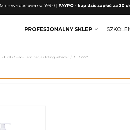
armowa dostawa od 499zł |
PAYPO - kup dziś zapłać za 30 d
PROFESJONALNY SKLEP
SZKOLE
FT, GLOSSY - Laminacja i lifting włosów
GLOSSY