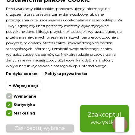
Nasi dystrybutorzy
O nas
Przetwarzamy pliki cookies, przechowujemy informacje na
urządzeniu oraz przetwarzamy dane osobowe lub dane
FAQ
przeglądania w celu rozwijania i udoskonalania naszego sklepu. Za
Terminy szkoleń Diana
Twoją zgodą my i nasi partnerzy możemy wykorzystywać
Materiały do pobrania
pozyskane dane. Klikając przycisk „Akceptuję”, wyrażasz zgodę na
Kontakt z nami
przetwarzanie danych przez nas i naszych partnerów, zgodnie z
powyższym opisem. Możesz także uzyskać dostęp do bardziej
Program lojalnościowy
szczegółowych informacji i zmienić swoje preferencje, zanim
wyrazisz zgodę lub odmówisz. Niektóre rodzaje przetwarzania
KONTAKT
danych nie wymagają zgody użytkownika, gdyż mają istotny
wpływ na funkcjonowanie naszego sklepu internetowego.
SKLEP@DIANACOSMETICS.PL
Polityka cookie
|
Polityka prywatności
CZATUJ Z NAMI!
Więcej opcji
Wymagane
Cookie funkcjonalne
Wymagane
Statystyka
Wymagane pliki cookie oraz cookie
Marketing
Zaakceptuj
HttpOnly. Pliki cookie wymagane do
Cookie
przeglądania witryny i korzystania z jej
wszystko
statystyczne
© COPYRIGHT - DIANA COSMETICS - ALL RIGHTS
podstawowych funkcji. Te pliki cookie są
Zaakceptuj wybrane
RESERVED | BY
2DM
wymagane do prawidłowego działania