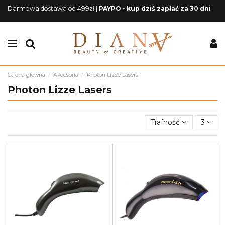
Darmowa dostawa od 499zł |
PAYPO - kup dziś zapłać za 30 dni
Strona główna
Akcesoria
Photon Lizze Lasers
Photon Lizze Lasers
Trafność
3