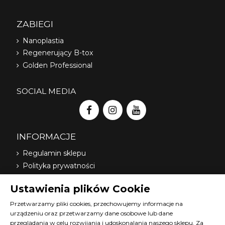
ZABIEGI
Nanoplastia
Regenerujący B-tox
Golden Professional
SOCIAL MEDIA
INFORMACJE
Regulamin sklepu
Polityka prywatności
Dostawa
Ustawienia plików Cookie
Nasi dystrybutorzy
O nas
Przetwarzamy pliki cookies, przechowujemy informacje na
urządzeniu oraz przetwarzamy dane osobowe lub dane
FAQ
przeglądania w celu rozwijania i udoskonalania naszego sklepu. Za