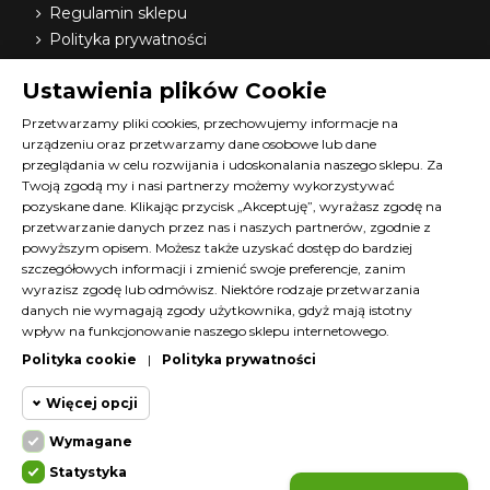
Regulamin sklepu
Polityka prywatności
Dostawa
Ustawienia plików Cookie
Nasi dystrybutorzy
O nas
Przetwarzamy pliki cookies, przechowujemy informacje na
urządzeniu oraz przetwarzamy dane osobowe lub dane
FAQ
przeglądania w celu rozwijania i udoskonalania naszego sklepu. Za
Terminy szkoleń Diana
Twoją zgodą my i nasi partnerzy możemy wykorzystywać
Materiały do pobrania
pozyskane dane. Klikając przycisk „Akceptuję”, wyrażasz zgodę na
Kontakt z nami
przetwarzanie danych przez nas i naszych partnerów, zgodnie z
powyższym opisem. Możesz także uzyskać dostęp do bardziej
Program lojalnościowy
szczegółowych informacji i zmienić swoje preferencje, zanim
wyrazisz zgodę lub odmówisz. Niektóre rodzaje przetwarzania
KONTAKT
danych nie wymagają zgody użytkownika, gdyż mają istotny
wpływ na funkcjonowanie naszego sklepu internetowego.
SKLEP@DIANACOSMETICS.PL
Polityka cookie
|
Polityka prywatności
CZATUJ Z NAMI!
Więcej opcji
Wymagane
Cookie funkcjonalne
Wymagane
Statystyka
Wymagane pliki cookie oraz cookie