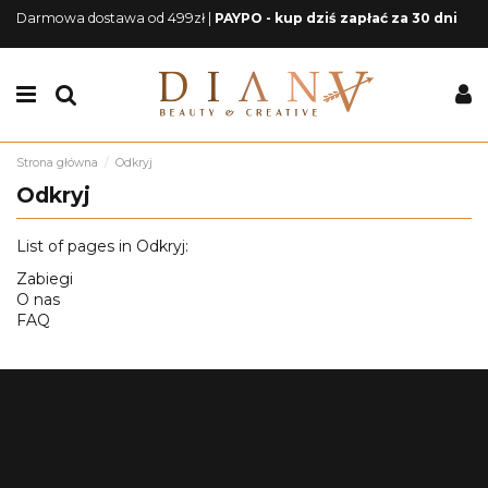
Darmowa dostawa od 499zł |
PAYPO - kup dziś zapłać za 30 dni
Strona główna
Odkryj
Odkryj
List of pages in Odkryj:
Zabiegi
O nas
FAQ