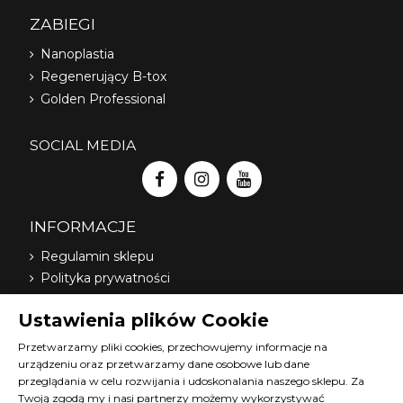
ZABIEGI
Nanoplastia
Regenerujący B-tox
Golden Professional
SOCIAL MEDIA
INFORMACJE
Regulamin sklepu
Polityka prywatności
Dostawa
Ustawienia plików Cookie
Nasi dystrybutorzy
O nas
Przetwarzamy pliki cookies, przechowujemy informacje na
urządzeniu oraz przetwarzamy dane osobowe lub dane
FAQ
przeglądania w celu rozwijania i udoskonalania naszego sklepu. Za
Terminy szkoleń Diana
Twoją zgodą my i nasi partnerzy możemy wykorzystywać