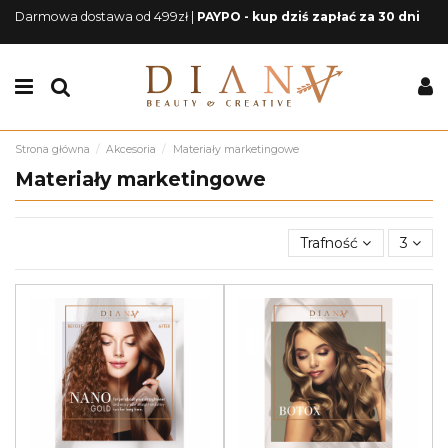
Darmowa dostawa od 499zł |
PAYPO - kup dziś zapłać za 30 dni
Strona główna
Akcesoria
Materiały marketingowe
Materiały marketingowe
Trafność
3