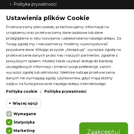
Polityka prywatności
Dostawa
Ustawienia plików Cookie
Nasi dystrybutorzy
O nas
Przetwarzamy pliki cookies, przechowujemy informacje na
urządzeniu oraz przetwarzamy dane osobowe lub dane
FAQ
przeglądania w celu rozwijania i udoskonalania naszego sklepu. Za
Terminy szkoleń Diana
Twoją zgodą my i nasi partnerzy możemy wykorzystywać
Materiały do pobrania
pozyskane dane. Klikając przycisk „Akceptuję”, wyrażasz zgodę na
Kontakt z nami
przetwarzanie danych przez nas i naszych partnerów, zgodnie z
powyższym opisem. Możesz także uzyskać dostęp do bardziej
Program lojalnościowy
szczegółowych informacji i zmienić swoje preferencje, zanim
wyrazisz zgodę lub odmówisz. Niektóre rodzaje przetwarzania
KONTAKT
danych nie wymagają zgody użytkownika, gdyż mają istotny
wpływ na funkcjonowanie naszego sklepu internetowego.
SKLEP@DIANACOSMETICS.PL
Polityka cookie
|
Polityka prywatności
CZATUJ Z NAMI!
Więcej opcji
Wymagane
Cookie funkcjonalne
Wymagane
Statystyka
Wymagane pliki cookie oraz cookie
Marketing
Zaakceptuj
HttpOnly. Pliki cookie wymagane do
Cookie