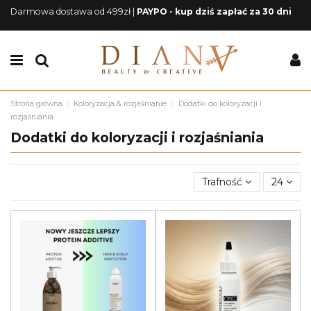
Darmowa dostawa od 499zł |
PAYPO - kup dziś zapłać za 30 dni
Strona główna
Koloryzacja & rozjaśnianie
Dodatki do koloryzacji i
rozjaśniania
Dodatki do koloryzacji i rozjaśniania
Trafność
24