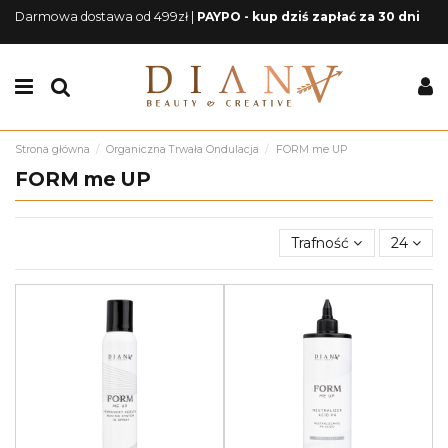
Darmowa dostawa od 499zł |
PAYPO - kup dziś zapłać za 30 dni
Strona główna
Organiczna Trwała Ondulacja
FORM me UP
FORM me UP
Trafność
24