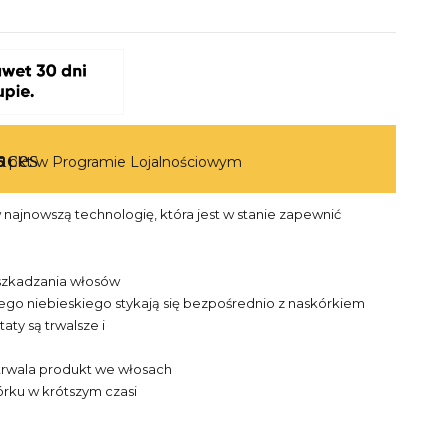
aces
5
pkt w Programie Lojalnościowym
najnowszą technologię, która jest w stanie zapewnić
uszkadzania włosów
ego niebieskiego stykają się bezpośrednio z naskórkiem
aty są trwalsze i
trwala produkt we włosach
órku w krótszym czasi