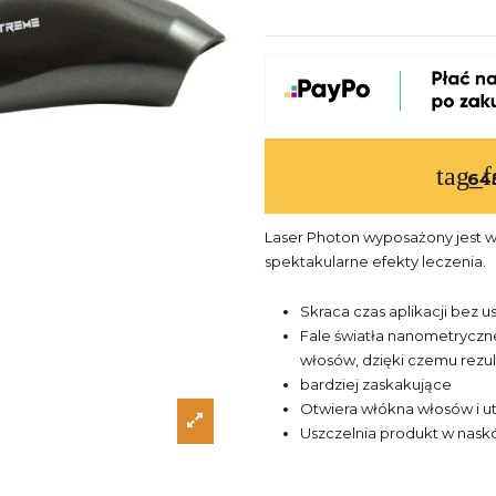
tag_f
64
Laser Photon wyposażony jest w 
spektakularne efekty leczenia.
Skraca czas aplikacji bez 
Fale światła nanometryczn
włosów, dzięki czemu rezult
bardziej zaskakujące
Otwiera włókna włosów i u
Uszczelnia produkt w nask