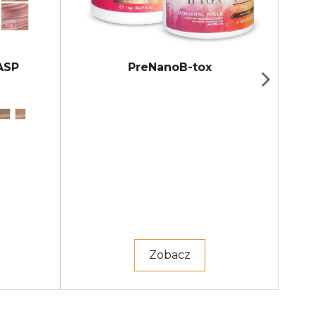
ASP
PreNanoB-tox
Zobacz