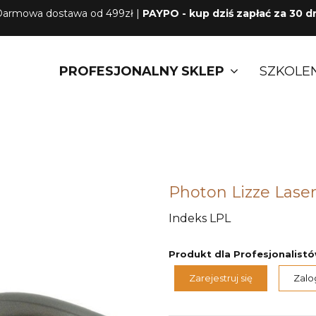
armowa dostawa od 499zł |
PAYPO - kup dziś zapłać za 30 d
PROFESJONALNY SKLEP
SZKOLE
Photon Lizze Lase
Indeks
LPL
Produkt dla Profesjonalist
Zarejestruj się
Zalog