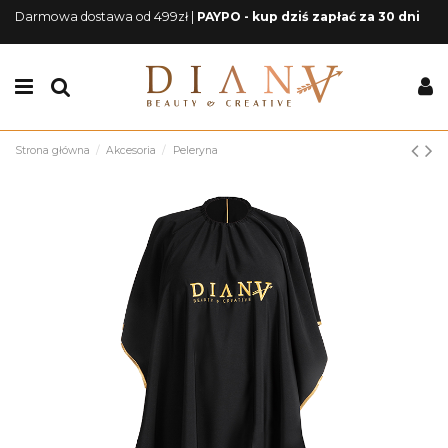
Darmowa dostawa od 499zł |
PAYPO - kup dziś zapłać za 30 dni
Strona główna
Akcesoria
Peleryna