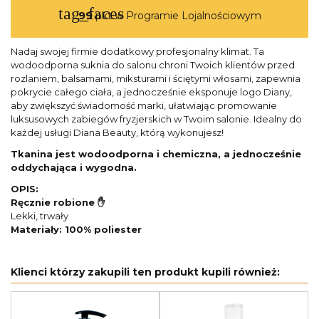
tag_faces
99
pkt w Programie Lojalnościowym
Nadaj swojej firmie dodatkowy profesjonalny klimat. Ta
wodoodporna suknia do salonu chroni Twoich klientów przed
rozlaniem, balsamami, miksturami i ściętymi włosami, zapewnia
pokrycie całego ciała, a jednocześnie eksponuje logo Diany,
aby zwiększyć świadomość marki, ułatwiając promowanie
luksusowych zabiegów fryzjerskich w Twoim salonie. Idealny do
każdej usługi Diana Beauty, którą wykonujesz!
Tkanina jest wodoodporna i chemiczna, a jednocześnie
oddychająca i wygodna.
OPIS:
Ręcznie robione ✋
Lekki, trwały
Materiały: 100% poliester
Klienci którzy zakupili ten produkt kupili również: