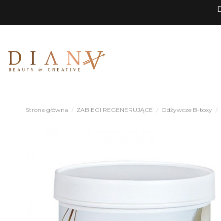
D
Strona główna
ZABIEGI REGENERUJĄCE
Odżywcze B-toxy