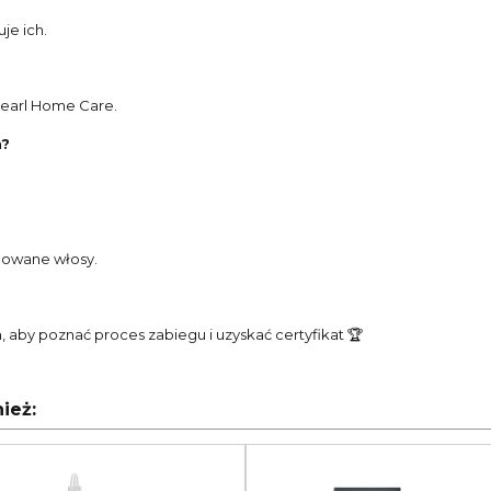
je ich.
Pearl Home Care.
h?
bowane włosy.
m, aby poznać proces zabiegu i uzyskać certyfikat 🏆
ież: