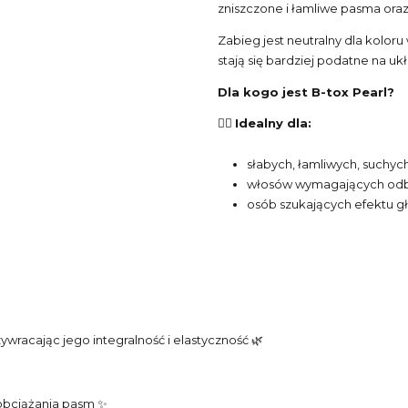
zniszczone i łamliwe pasma oraz
Zabieg jest neutralny dla koloru
stają się bardziej podatne na ukł
Dla kogo jest B-tox Pearl?
💆‍♀️
Idealny dla:
słabych, łamliwych, suchyc
włosów wymagających odbu
osób szukających efektu gł
wracając jego integralność i elastyczność 🌿
obciążania pasm ✨