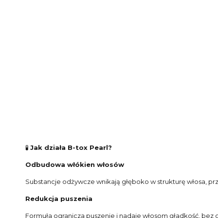
🧪
Jak działa B-tox Pearl?
Odbudowa włókien włosów
Substancje odżywcze wnikają głęboko w strukturę włosa, przy
Redukcja puszenia
Formuła ogranicza puszenie i nadaje włosom gładkość, bez 