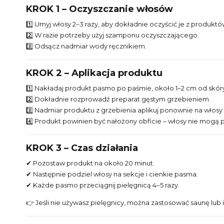
KROK 1 – Oczyszczanie włosów
1️⃣ Umyj włosy 2–3 razy, aby dokładnie oczyścić je z produktó
2️⃣ W razie potrzeby użyj szamponu oczyszczającego.
3️⃣ Odsącz nadmiar wody ręcznikiem.
KROK 2 – Aplikacja produktu
1️⃣ Nakładaj produkt pasmo po paśmie, około 1–2 cm od skór
2️⃣ Dokładnie rozprowadź preparat gęstym grzebieniem.
3️⃣ Nadmiar produktu z grzebienia aplikuj ponownie na włosy 
4️⃣ Produkt powinien być nałożony obficie – włosy nie mogą 
KROK 3 – Czas działania
✔ Pozostaw produkt na około 20 minut.
✔ Następnie podziel włosy na sekcje i cienkie pasma.
✔ Każde pasmo przeciągnij pielęgnicą 4–5 razy.
👉 Jeśli nie używasz pielęgnicy, można zastosować saunę lub i