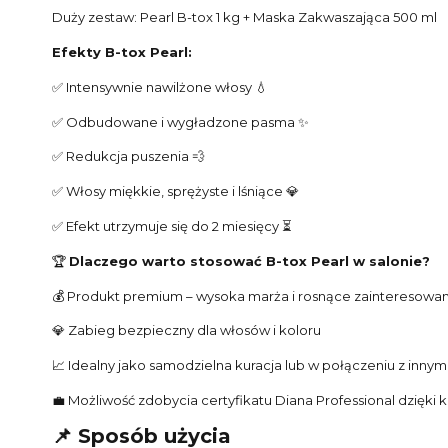
Duży zestaw: Pearl B-tox 1 kg + Maska Zakwaszająca 500 ml
Efekty B-tox Pearl:
✅ Intensywnie nawilżone włosy 💧
✅ Odbudowane i wygładzone pasma ✨
✅ Redukcja puszenia 💨
✅ Włosy miękkie, sprężyste i lśniące 💎
✅ Efekt utrzymuje się do 2 miesięcy ⏳
🏆
Dlaczego warto stosować B-tox Pearl w salonie?
💰 Produkt premium – wysoka marża i rosnące zainteresowan
💎 Zabieg bezpieczny dla włosów i koloru
📈 Idealny jako samodzielna kuracja lub w połączeniu z inny
💼 Możliwość zdobycia certyfikatu Diana Professional dzięki 
📌 Sposób użycia