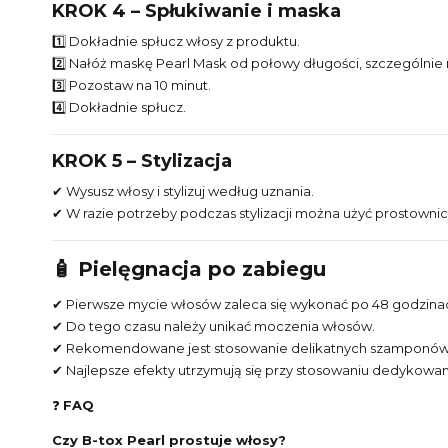
KROK 4 – Spłukiwanie i maska
1️⃣ Dokładnie spłucz włosy z produktu.
2️⃣ Nałóż maskę Pearl Mask od połowy długości, szczególnie
3️⃣ Pozostaw na 10 minut.
4️⃣ Dokładnie spłucz.
KROK 5 – Stylizacja
✔ Wysusz włosy i stylizuj według uznania.
✔ W razie potrzeby podczas stylizacji można użyć prostownic
🧴 Pielęgnacja po zabiegu
✔ Pierwsze mycie włosów zaleca się wykonać po 48 godzina
✔ Do tego czasu należy unikać moczenia włosów.
✔ Rekomendowane jest stosowanie delikatnych szamponó
✔ Najlepsze efekty utrzymują się przy stosowaniu dedykowan
❓
FAQ
Czy B-tox Pearl prostuje włosy?