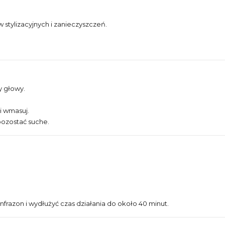
w stylizacyjnych i zanieczyszczeń.
y głowy.
i wmasuj.
pozostać suche.
nfrazon i wydłużyć czas działania do około 40 minut.