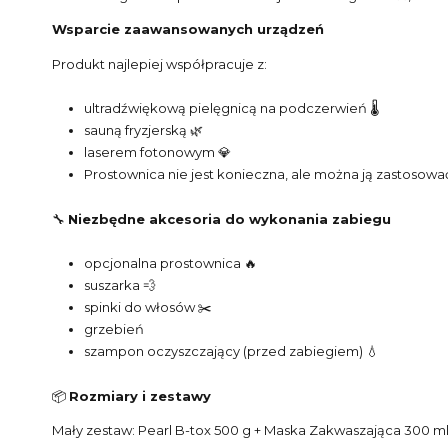
Wsparcie zaawansowanych urządzeń
Produkt najlepiej współpracuje z:
ultradźwiękową pielęgnicą na podczerwień 🌡️
sauną fryzjerską 🌿
laserem fotonowym 💎
Prostownica nie jest konieczna, ale można ją zastosowa
🔧
Niezbędne akcesoria do wykonania zabiegu
opcjonalna prostownica 🔥
suszarka 💨
spinki do włosów ✂️
grzebień
szampon oczyszczający (przed zabiegiem) 💧
📦
Rozmiary i zestawy
Mały zestaw: Pearl B-tox 500 g + Maska Zakwaszająca 300 m