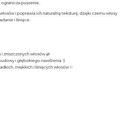
 ogranicza puszenie.
 włosów i poprawia ich naturalną teksturę, dzięki czemu włosy
adanie i lśniące.
h i zniszczonych włosów 🌿
dowy i głębokiego nawilżenia 💧
adkich, miękkich i lśniących włosów ✨