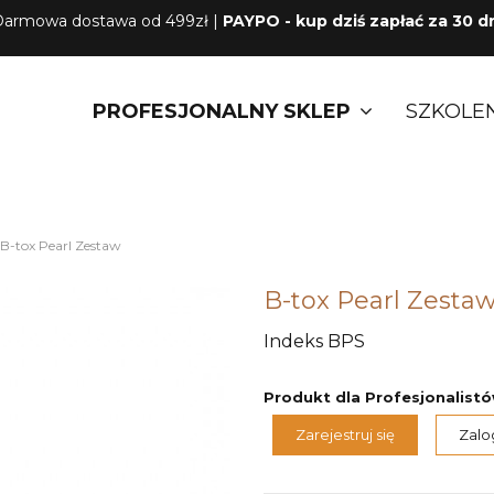
armowa dostawa od 499zł |
PAYPO - kup dziś zapłać za 30 d
PROFESJONALNY SKLEP
SZKOLE
B-tox Pearl Zestaw
B-tox Pearl Zesta
Indeks
BPS
Produkt dla Profesjonalist
Zarejestruj się
Zalog