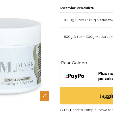
Rozmiar Produktu
1000g B-tox + 500g Maska za
500g B-tox + 300g Maska za
PearlGolden
tag_f
23
B-tox Pearl to kompleksowa tera