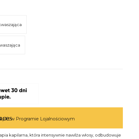
kwaszająca
kwaszająca
aces
5
pkt w Programie Lojalnościowym
pia kapilarna, która intensywnie nawilża włosy, odbudowuje