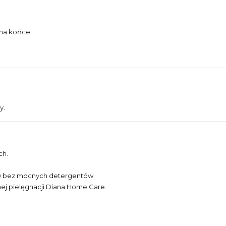
 na końce.
y.
ch.
w bez mocnych detergentów.
ej pielęgnacji Diana Home Care.