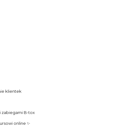
ie klientek
mi zabiegami B-tox
kursowi online ✨