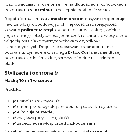
rozprowadzając ją równomiernie na długościach i końcówkach.
Pozostaw na
5–10 minut
, a następnie dokładnie spłucz.
Bogata formuła maski z
masłem shea
intensywnie regeneruje i
nawilża włosy, odbudowując ich miękkość oraz sprężystość.
Zawarty
polimer Mistryl CP
pomaga utrwalić skręt, zwiększa
jego definicję i elastyczność, jednocześnie chroniąc włosy przed
wilgocią oraz niekorzystnym wpływem czynników
atmosferycznych. Regularne stosowanie szamponu i maski
pozwala utrzymać efekt zabiegu
B-tox Curl
znacznie dłużej,
pozostawiając loki miękkie, sprężyste i pełne naturalnego
blasku.
Stylizacja i ochrona ✨
Maskę 10 in 1 w sprayu
,
Produkt:
✔️ ułatwia rozczesywanie,
✔️ chroni przed wysoką temperaturą suszarki i dyfuzora,
✔️ eliminuje puszenie,
✔️ zwiększa połysk i miękkość,
✔️ zabezpiecza włosy przed uszkodzeniami.
Na zakończenie wysusz włosy z użyciem
dyfuzora
lub