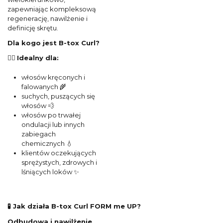
zapewniając kompleksową
regenerację, nawilżenie i
definicję skrętu.
Dla kogo jest B-tox Curl?
💆‍♀️
Idealny dla:
włosów kręconych i
falowanych 🌾
suchych, puszących się
włosów 💨
włosów po trwałej
ondulacji lub innych
zabiegach
chemicznych 💧
klientów oczekujących
sprężystych, zdrowych i
lśniących loków ✨
🧪 Jak działa B-tox Curl FORM me UP?
Odbudowa i nawilżenie