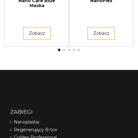
Nano Care Blue
NanoPlex
Maska
Zobacz
Zobacz
ZABIEGI
Nanoplastia
Regenerujący B-tox
Golden Professional