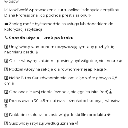
włosów
📈 Możliwość wprowadzenia kursu online i zdobycia certyfikatu
Diana Professional, co podnosi prestiż salonu ✨
💼 Zabieg może być samodzielną usługą lub dodatkiem do
koloryzacji i stylizacji
🔧
Sposób użycia – krok po kroku
1️⃣ Umyj włosy szamponem oczyszczającym, aby pozbyć się
nadmiaru osadu 💧
2️⃣ Osusz włosy ręcznikiem – powinny być wilgotne, nie mokre 🌿
3️⃣ Podziel włosy na sekcje dla równomiernej aplikacji ✂️
4️⃣ Nałóż B-tox Curl równomiernie, omijając skórę głowy o 0,5
cm 💧
5️⃣ Opcjonalnie użyj ciepła (czepek, pielęgnica Infra Red) 🌡️
6️⃣ Pozostaw na 30–45 minut (w zależności od kondycji włosów)
⏳
7️⃣ Dokładnie spłucz, pozostawiając lekki film produktu 💎
8️⃣ Susz włosy i stylizuj według uznania 💨