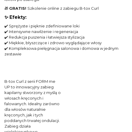
🎁
GRATIS!
Szkolenie online z zabiegu B-tox Curl
✨ Efekty:
✔️ Sprężyste i pięknie zdefiniowane loki
✔️ Intensywne nawilżenie i regeneracja
✔️ Redukcja puszenia i łatwiejsza stylizacja
✔️ Miękkie, błyszczące i zdrowo wyglądające włosy
✔️ Kompleksowa pielęgnacja salonowa i domowa w jednym
zestawie
B-tox Curl z serii FORM me
UP to innowacyjny zabieg
kapilarny stworzony z myślą o
włosach kręconych i
falowanych. Idealny zarówno
dla włosów naturalnie
kręconych, jak i tych
poddanych trwałej ondulacji.
Zabieg działa
wielokierunkowo,