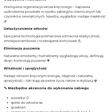
Intensywna regeneracja włosa kręconego – naprawia
uszkodzenia powstałe w wyniku zabiegów chemicznych lub
czynników zewnętrznych. Nawilża, wygładza i nadaje miękkość
🌿
Uelastycznienie włosów
Specjalna technologia polimerowa wzmacnia elastyczność,
zmniejsza łamliwość i rozdwajanie końcówek 💪
Eliminacja puszenia
Naturalne emolienty i humektanty wygładzają włosy, definiują
skręt i kontrolują puszenie 🌟
Witalność i sprężystość
Nadaje włosom kręconym energię, objętość i naturalną
sprężystość – loki stają się pełne życia i łatwe w stylizacji 💎
🔧 Niezbędne akcesoria do wykonania zabiegu
suszarka 💨
spinki do włosów ✂️
grzebień
szampon oczyszczający (przed aplikacją B-tox) 💧