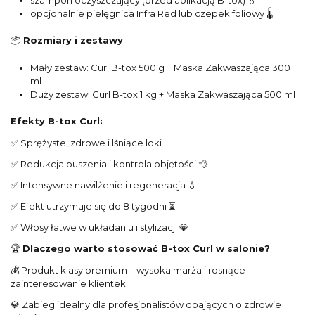
opcjonalnie pielęgnica Infra Red lub czepek foliowy 🌡️
📦
Rozmiary i zestawy
Mały zestaw: Curl B-tox 500 g + Maska Zakwaszająca 300
ml
Duży zestaw: Curl B-tox 1 kg + Maska Zakwaszająca 500 ml
Efekty B-tox Curl:
✅ Sprężyste, zdrowe i lśniące loki
✅ Redukcja puszenia i kontrola objętości 💨
✅ Intensywne nawilżenie i regeneracja 💧
✅ Efekt utrzymuje się do 8 tygodni ⏳
✅ Włosy łatwe w układaniu i stylizacji 💎
🏆
Dlaczego warto stosować B-tox Curl w salonie?
💰 Produkt klasy premium – wysoka marża i rosnące
zainteresowanie klientek
💎 Zabieg idealny dla profesjonalistów dbających o zdrowie