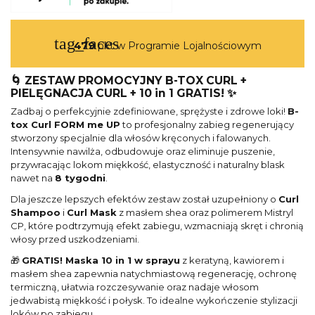
tag_faces
479
pkt w Programie Lojalnościowym
🌀 ZESTAW PROMOCYJNY B-TOX CURL +
PIELĘGNACJA CURL + 10 in 1 GRATIS! ✨
Zadbaj o perfekcyjnie zdefiniowane, sprężyste i zdrowe loki!
B-
tox Curl FORM me UP
to profesjonalny zabieg regenerujący
stworzony specjalnie dla włosów kręconych i falowanych.
Intensywnie nawilża, odbudowuje oraz eliminuje puszenie,
przywracając lokom miękkość, elastyczność i naturalny blask
nawet na
8 tygodni
.
Dla jeszcze lepszych efektów zestaw został uzupełniony o
Curl
Shampoo
i
Curl Mask
z masłem shea oraz polimerem Mistryl
CP, które podtrzymują efekt zabiegu, wzmacniają skręt i chronią
włosy przed uszkodzeniami.
🎁
GRATIS! Maska 10 in 1 w sprayu
z keratyną, kawiorem i
masłem shea zapewnia natychmiastową regenerację, ochronę
termiczną, ułatwia rozczesywanie oraz nadaje włosom
jedwabistą miękkość i połysk. To idealne wykończenie stylizacji
loków po zabiegu.