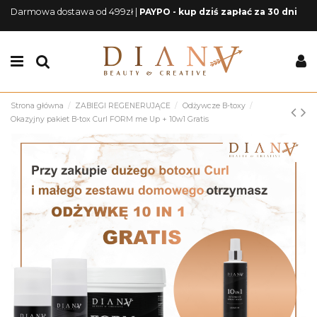
Darmowa dostawa od 499zł |
PAYPO - kup dziś zapłać za 30 dni
Strona główna
ZABIEGI REGENERUJĄCE
Odżywcze B-toxy
Okazyjny pakiet B-tox Curl FORM me Up + 10w1 Gratis