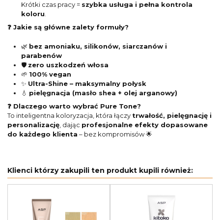
Krótki czas pracy =
szybka usługa i pełna kontrola
koloru
.
❓ Jakie są główne zalety formuły?
🌿
bez amoniaku, silikonów, siarczanów i
parabenów
🛡️
zero uszkodzeń włosa
🌱
100% vegan
✨
Ultra-Shine – maksymalny połysk
💧
pielęgnacja (masło shea + olej arganowy)
❓ Dlaczego warto wybrać Pure Tone?
To inteligentna koloryzacja, która łączy
trwałość, pielęgnację i
personalizację
, dając
profesjonalne efekty dopasowane
do każdego klienta
– bez kompromisów 🌟
Klienci którzy zakupili ten produkt kupili również: