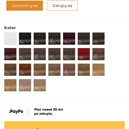
Zarejestruj się
Zaloguj się
Kolor
000 Pure Gloss
2.0 Black/Brown
4.0 Medium Brown
4.124 Dark Bitter Chocolate
4.65 Beaujolais
5.0 Light Brown
5.036 Coffee
5.4 Burnished Copper
6.0 Dark Blonde
6.007 Cool Dark Blonde
6.036 Dark Chocolate
6.124 Bitter Chocolate
6.666 Inferno
7.007 Cool Med
7.0 Medium Blonde
7.4 Copper Blonde
8.0 Light Blonde
8.007 Cool Blonde
8.31 Warm Ash Blonde
8.32 Warm Beige
9.00 Champagn
9.035 Caffè Latte
9.2 Very Light Violet Blonde
9.23 Pearl Blonde