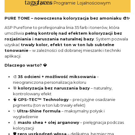
tag_faces
32
pkt w Programie Lojalnościowym
PURE TONE – nowoczesna koloryzacja bez amoniaku 🎨✨
ASP PureTone to profesjonalna linia 35 farb i tonerów, która
umożliwia
pełną kontrolę nad efektem koloryzacji bez
rozjaśniania i naruszania naturalnej bazy
. System pozwala
uzyskać
trwały kolor, efekt ton w ton lub subtelne
tonowanie
– w zależności od dobranej mieszanki i techniki
aplikacji.
Dlaczego warto? 💎
🎨
35 odcieni + możliwość miksowania
–
nieograniczona personalizacja koloru
🎯
koloryzacja bez naruszania bazy
– naturalny,
kontrolowany efekt
🧠
GPS-TEC™ Technology
– precyzyjne osadzanie
pigmentu (ton w ton lub trwały efekt)
✨
Ultra-Shine formula
– maksymalny połysk i
wygładzenie
💧
masło shea + olej arganowy
– pielęgnacja podczas
koloryzacji
🛡️
zero uszkodzeń włosa
– delikatna, bezpieczna