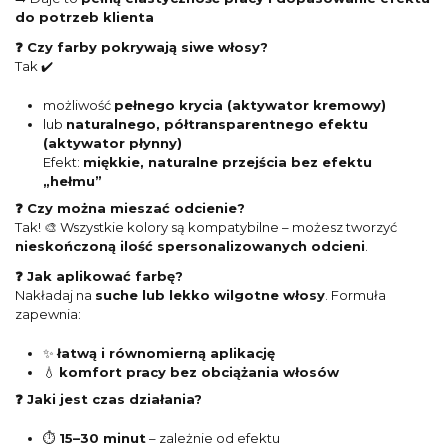
do potrzeb klienta
❓ Czy farby pokrywają siwe włosy?
Tak ✔️
możliwość
pełnego krycia (aktywator kremowy)
lub
naturalnego, półtransparentnego efektu
(aktywator płynny)
Efekt:
miękkie, naturalne przejścia bez efektu
„hełmu”
❓ Czy można mieszać odcienie?
Tak! 🎨 Wszystkie kolory są kompatybilne – możesz tworzyć
nieskończoną ilość spersonalizowanych odcieni
.
❓ Jak aplikować farbę?
Nakładaj na
suche lub lekko wilgotne włosy
. Formuła
zapewnia:
✨
łatwą i równomierną aplikację
💧
komfort pracy bez obciążania włosów
❓ Jaki jest czas działania?
⏱️
15–30 minut
– zależnie od efektu