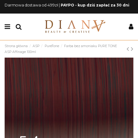
Darmowa dostawa od 499zł |
PAYPO - kup dziś zapłać za 30 dni
Strona główna
ASP
PureTone
Farba bez amoniaku PURE TONE
ASP Affinage 100ml