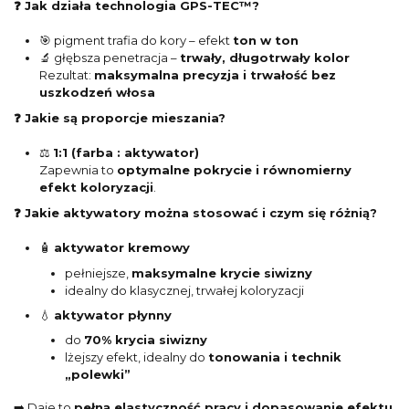
❓ Jak działa technologia GPS-TEC™?
🎯 pigment trafia do kory – efekt
ton w ton
🔬 głębsza penetracja –
trwały, długotrwały kolor
Rezultat:
maksymalna precyzja i trwałość bez
uszkodzeń włosa
❓ Jakie są proporcje mieszania?
⚖️
1:1 (farba : aktywator)
Zapewnia to
optymalne pokrycie i równomierny
efekt koloryzacji
.
❓ Jakie aktywatory można stosować i czym się różnią?
🧴
aktywator kremowy
pełniejsze,
maksymalne krycie siwizny
idealny do klasycznej, trwałej koloryzacji
💧
aktywator płynny
do
70% krycia siwizny
lżejszy efekt, idealny do
tonowania i technik
„polewki”
➡️ Daje to
pełną elastyczność pracy i dopasowanie efektu