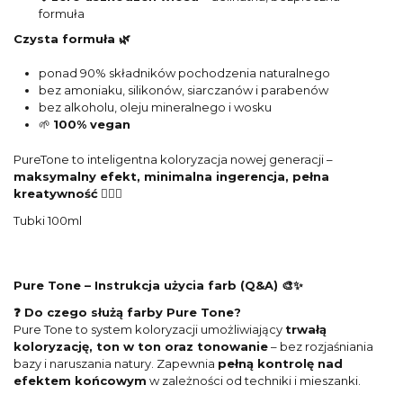
formuła
Czysta formuła 🌿
ponad 90% składników pochodzenia naturalnego
bez amoniaku, silikonów, siarczanów i parabenów
bez alkoholu, oleju mineralnego i wosku
🌱
100% vegan
PureTone to inteligentna koloryzacja nowej generacji –
maksymalny efekt, minimalna ingerencja, pełna
kreatywność
💇‍♀️✨
Tubki 100ml
Pure Tone – Instrukcja użycia farb (Q&A) 🎨✨
❓ Do czego służą farby Pure Tone?
Pure Tone to system koloryzacji umożliwiający
trwałą
koloryzację, ton w ton oraz tonowanie
– bez rozjaśniania
bazy i naruszania natury. Zapewnia
pełną kontrolę nad
efektem końcowym
w zależności od techniki i mieszanki.