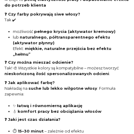
do potrzeb klienta
❓ Czy farby pokrywają siwe włosy?
Tak ✔️
możliwość
pełnego krycia (aktywator kremowy)
lub
naturalnego, półtransparentnego efektu
(aktywator płynny)
Efekt:
miękkie, naturalne przejścia bez efektu
„hełmu”
❓ Czy można mieszać odcienie?
Tak! 🎨 Wszystkie kolory są kompatybilne – możesz tworzyć
nieskończoną ilość spersonalizowanych odcieni
.
❓ Jak aplikować farbę?
Nakładaj na
suche lub lekko wilgotne włosy
. Formuła
zapewnia:
✨
łatwą i równomierną aplikację
💧
komfort pracy bez obciążania włosów
❓ Jaki jest czas działania?
⏱️
15–30 minut
– zależnie od efektu