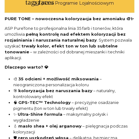
tag_faces
32
pkt w Programie Lojalnościowym
PURE TONE – nowoczesna koloryzacja bez amoniaku 🎨✨
ASP PureTone to profesjonalna linia 35 farb i tonerów, która
umożliwia
pełną kontrolę nad efektem koloryzacji bez
rozjaśniania i naruszania naturalnej bazy
. System pozwala
uzyskać
trwały kolor, efekt ton w ton lub subtelne
tonowanie
– w zależności od dobranej mieszanki i techniki
aplikacji.
Dlaczego warto? 💎
🎨
35 odcieni + możliwość miksowania
–
nieograniczona personalizacja koloru
🎯
koloryzacja bez naruszania bazy
– naturalny,
kontrolowany efekt
🧠
GPS-TEC™ Technology
– precyzyjne osadzanie
pigmentu (ton w ton lub trwały efekt)
✨
Ultra-Shine formula
– maksymalny połysk i
wygładzenie
💧
masło shea + olej arganowy
– pielęgnacja podczas
koloryzacji
🛡️
zero uszkodzeń włosa
– delikatna, bezpieczna