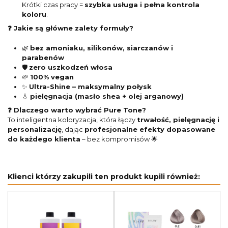
Krótki czas pracy =
szybka usługa i pełna kontrola
koloru
.
❓ Jakie są główne zalety formuły?
🌿
bez amoniaku, silikonów, siarczanów i
parabenów
🛡️
zero uszkodzeń włosa
🌱
100% vegan
✨
Ultra-Shine – maksymalny połysk
💧
pielęgnacja (masło shea + olej arganowy)
❓ Dlaczego warto wybrać Pure Tone?
To inteligentna koloryzacja, która łączy
trwałość, pielęgnację i
personalizację
, dając
profesjonalne efekty dopasowane
do każdego klienta
– bez kompromisów 🌟
Klienci którzy zakupili ten produkt kupili również: