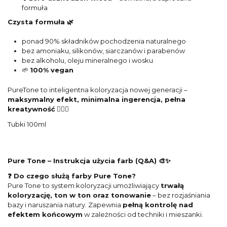
formuła
Czysta formuła 🌿
ponad 90% składników pochodzenia naturalnego
bez amoniaku, silikonów, siarczanów i parabenów
bez alkoholu, oleju mineralnego i wosku
🌱
100% vegan
PureTone to inteligentna koloryzacja nowej generacji –
maksymalny efekt, minimalna ingerencja, pełna
kreatywność
💇‍♀️✨
Tubki 100ml
Pure Tone – Instrukcja użycia farb (Q&A) 🎨✨
❓ Do czego służą farby Pure Tone?
Pure Tone to system koloryzacji umożliwiający
trwałą
koloryzację, ton w ton oraz tonowanie
– bez rozjaśniania
bazy i naruszania natury. Zapewnia
pełną kontrolę nad
efektem końcowym
w zależności od techniki i mieszanki.