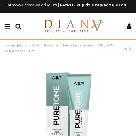
Darmowa dostawa od 499zł |
PAYPO - kup dziś zapłać za 30 dni
Strona główna
ASP
PureTone
Farba bez amoniaku PURE TONE
ASP Affinage 100ml