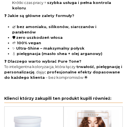
Krótki czas pracy =
szybka usługa i pełna kontrola
koloru
.
❓ Jakie są główne zalety formuły?
🌿
bez amoniaku, silikonów, siarczanów i
parabenów
🛡️
zero uszkodzeń włosa
🌱
100% vegan
✨
Ultra-Shine – maksymalny połysk
💧
pielęgnacja (masło shea + olej arganowy)
❓ Dlaczego warto wybrać Pure Tone?
To inteligentna koloryzacja, która łączy
trwałość, pielęgnację i
personalizację
, dając
profesjonalne efekty dopasowane
do każdego klienta
– bez kompromisów 🌟
Klienci którzy zakupili ten produkt kupili również: