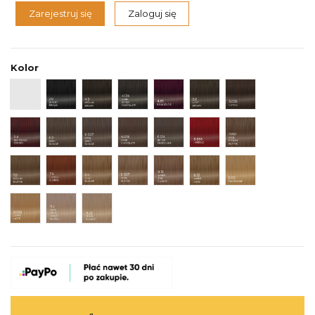
Zarejestruj się
Zaloguj się
Kolor
000 Pure Gloss
2.0 Black/Brown
4.0 Medium Brown
4.124 Dark Bitter Chocolate
4.65 Beaujolais
5.0 Light Brown
5.036 Coffee
5.4 Burnished Copper
6.0 Dark Blonde
6.007 Cool Dark Blonde
6.036 Dark Chocolate
6.124 Bitter Chocolate
6.666 Inferno
7.007 Cool Med
7.0 Medium Blonde
7.4 Copper Blonde
8.0 Light Blonde
8.007 Cool Blonde
8.31 Warm Ash Blonde
8.32 Warm Beige
9.00 Champagn
9.035 Caffè Latte
9.2 Very Light Violet Blonde
9.23 Pearl Blonde