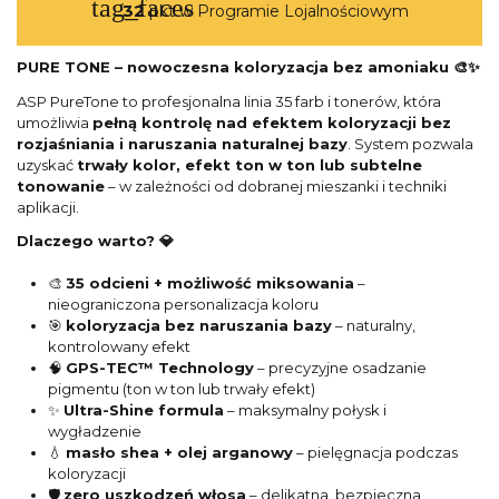
tag_faces
32
pkt w Programie Lojalnościowym
PURE TONE – nowoczesna koloryzacja bez amoniaku 🎨✨
ASP PureTone to profesjonalna linia 35 farb i tonerów, która
umożliwia
pełną kontrolę nad efektem koloryzacji bez
rozjaśniania i naruszania naturalnej bazy
. System pozwala
uzyskać
trwały kolor, efekt ton w ton lub subtelne
tonowanie
– w zależności od dobranej mieszanki i techniki
aplikacji.
Dlaczego warto? 💎
🎨
35 odcieni + możliwość miksowania
–
nieograniczona personalizacja koloru
🎯
koloryzacja bez naruszania bazy
– naturalny,
kontrolowany efekt
🧠
GPS-TEC™ Technology
– precyzyjne osadzanie
pigmentu (ton w ton lub trwały efekt)
✨
Ultra-Shine formula
– maksymalny połysk i
wygładzenie
💧
masło shea + olej arganowy
– pielęgnacja podczas
koloryzacji
🛡️
zero uszkodzeń włosa
– delikatna, bezpieczna