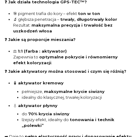
❓ Jak działa technologia GPS-TEC™?
🎯 pigment trafia do kory – efekt
ton w ton
🔬 głębsza penetracja –
trwały, długotrwały kolor
Rezultat:
maksymalna precyzja i trwałość bez
uszkodzeń włosa
❓ Jakie są proporcje mieszania?
⚖️
1:1 (farba : aktywator)
Zapewnia to
optymalne pokrycie i równomierny
efekt koloryzacji
.
❓ Jakie aktywatory można stosować i czym się różnią?
🧴
aktywator kremowy
pełniejsze,
maksymalne krycie siwizny
idealny do klasycznej, trwałej koloryzacji
💧
aktywator płynny
do
70% krycia siwizny
lżejszy efekt, idealny do
tonowania i technik
„polewki”
➡️ Daje to
pełną elastyczność pracy i dopasowanie efektu