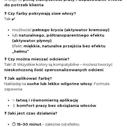
do potrzeb klienta
❓ Czy farby pokrywają siwe włosy?
Tak ✔️
możliwość
pełnego krycia (aktywator kremowy)
lub
naturalnego, półtransparentnego efektu
(aktywator płynny)
Efekt:
miękkie, naturalne przejścia bez efektu
„hełmu”
❓ Czy można mieszać odcienie?
Tak! 🎨 Wszystkie kolory są kompatybilne – możesz tworzyć
nieskończoną ilość spersonalizowanych odcieni
.
❓ Jak aplikować farbę?
Nakładaj na
suche lub lekko wilgotne włosy
. Formuła
zapewnia:
✨
łatwą i równomierną aplikację
💧
komfort pracy bez obciążania włosów
❓ Jaki jest czas działania?
⏱️
15–30 minut
– zależnie od efektu