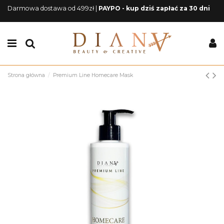
Darmowa dostawa od 499zł |
PAYPO - kup dziś zapłać za 30 dni
Strona główna
Premium Line Homecare Mask