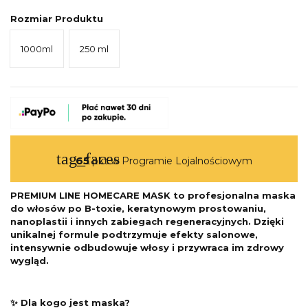
Rozmiar Produktu
1000ml
250 ml
tag_faces
65
pkt w Programie Lojalnościowym
PREMIUM LINE HOMECARE MASK to profesjonalna maska
do włosów po B-toxie, keratynowym prostowaniu,
nanoplastii i innych zabiegach regeneracyjnych. Dzięki
unikalnej formule podtrzymuje efekty salonowe,
intensywnie odbudowuje włosy i przywraca im zdrowy
wygląd.
✨ Dla kogo jest maska?