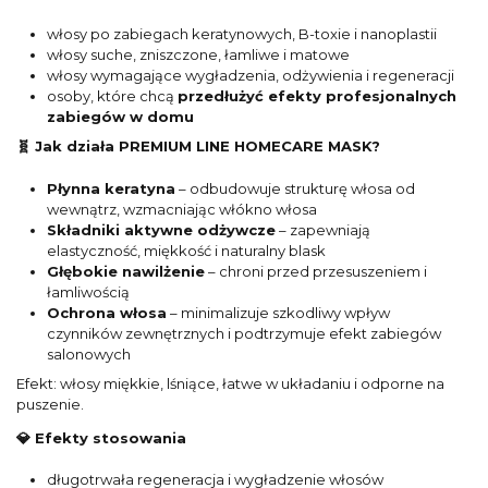
włosy po zabiegach keratynowych, B-toxie i nanoplastii
włosy suche, zniszczone, łamliwe i matowe
włosy wymagające wygładzenia, odżywienia i regeneracji
osoby, które chcą
przedłużyć efekty profesjonalnych
zabiegów w domu
🧬
Jak działa PREMIUM LINE HOMECARE MASK?
Płynna keratyna
– odbudowuje strukturę włosa od
wewnątrz, wzmacniając włókno włosa
Składniki aktywne odżywcze
– zapewniają
elastyczność, miękkość i naturalny blask
Głębokie nawilżenie
– chroni przed przesuszeniem i
łamliwością
Ochrona włosa
– minimalizuje szkodliwy wpływ
czynników zewnętrznych i podtrzymuje efekt zabiegów
salonowych
Efekt: włosy miękkie, lśniące, łatwe w układaniu i odporne na
puszenie.
💎
Efekty stosowania
długotrwała regeneracja i wygładzenie włosów