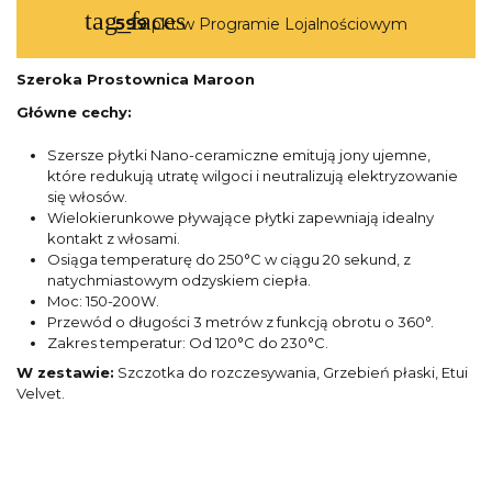
tag_faces
599
pkt w Programie Lojalnościowym
Szeroka Prostownica Maroon
Główne cechy:
Szersze płytki Nano-ceramiczne emitują jony ujemne,
które redukują utratę wilgoci i neutralizują elektryzowanie
się włosów.
Wielokierunkowe pływające płytki zapewniają idealny
kontakt z włosami.
Osiąga temperaturę do 250°C w ciągu 20 sekund, z
natychmiastowym odzyskiem ciepła.
Moc: 150-200W.
Przewód o długości 3 metrów z funkcją obrotu o 360°.
Zakres temperatur: Od 120°C do 230°C.
W zestawie:
Szczotka do rozczesywania, Grzebień płaski, Etui
Velvet.