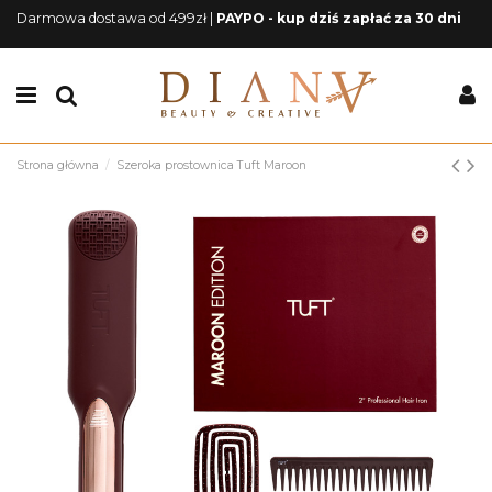
Darmowa dostawa od 499zł |
PAYPO - kup dziś zapłać za 30 dni
Strona główna
Szeroka prostownica Tuft Maroon