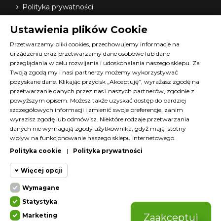
Polityka prywatności
Dostawa
Ustawienia plików Cookie
Nasi dystrybutorzy
O nas
Przetwarzamy pliki cookies, przechowujemy informacje na
urządzeniu oraz przetwarzamy dane osobowe lub dane
FAQ
przeglądania w celu rozwijania i udoskonalania naszego sklepu. Za
Terminy szkoleń Diana
Twoją zgodą my i nasi partnerzy możemy wykorzystywać
Materiały do pobrania
pozyskane dane. Klikając przycisk „Akceptuję”, wyrażasz zgodę na
Kontakt z nami
przetwarzanie danych przez nas i naszych partnerów, zgodnie z
powyższym opisem. Możesz także uzyskać dostęp do bardziej
Program lojalnościowy
szczegółowych informacji i zmienić swoje preferencje, zanim
wyrazisz zgodę lub odmówisz. Niektóre rodzaje przetwarzania
KONTAKT
danych nie wymagają zgody użytkownika, gdyż mają istotny
wpływ na funkcjonowanie naszego sklepu internetowego.
SKLEP@DIANACOSMETICS.PL
Polityka cookie
|
Polityka prywatności
CZATUJ Z NAMI!
Więcej opcji
Wymagane
Cookie funkcjonalne
Wymagane
Statystyka
Wymagane pliki cookie oraz cookie
Marketing
Zaakceptuj
HttpOnly. Pliki cookie wymagane do
Cookie