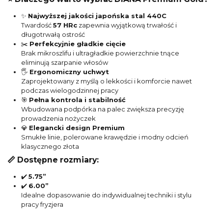
✨
Najwyższej jakości japońska stal 440C
Twardość
57 HRc
zapewnia wyjątkową trwałość i
długotrwałą ostrość
✂️
Perfekcyjnie gładkie cięcie
Brak mikroszlifu i ultragładkie powierzchnie tnące
eliminują szarpanie włosów
🖐️
Ergonomiczny uchwyt
Zaprojektowany z myślą o lekkości i komforcie nawet
podczas wielogodzinnej pracy
🎯
Pełna kontrola i stabilność
Wbudowana podpórka na palec zwiększa precyzję
prowadzenia nożyczek
💎
Elegancki design Premium
Smukłe linie, polerowane krawędzie i modny odcień
klasycznego złota
📏 Dostępne rozmiary:
✔️
5.75”
✔️
6.00”
Idealne dopasowanie do indywidualnej techniki i stylu
pracy fryzjera