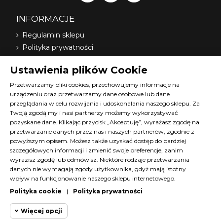
INFORMACJE
Regulamin sklepu
Polityka prywatności
Dostawa
Ustawienia plików Cookie
Nasi dystrybutorzy
O nas
Przetwarzamy pliki cookies, przechowujemy informacje na
urządzeniu oraz przetwarzamy dane osobowe lub dane
FAQ
przeglądania w celu rozwijania i udoskonalania naszego sklepu. Za
Terminy szkoleń Diana
Twoją zgodą my i nasi partnerzy możemy wykorzystywać
Materiały do pobrania
pozyskane dane. Klikając przycisk „Akceptuję”, wyrażasz zgodę na
Kontakt z nami
przetwarzanie danych przez nas i naszych partnerów, zgodnie z
powyższym opisem. Możesz także uzyskać dostęp do bardziej
Program lojalnościowy
szczegółowych informacji i zmienić swoje preferencje, zanim
wyrazisz zgodę lub odmówisz. Niektóre rodzaje przetwarzania
KONTAKT
danych nie wymagają zgody użytkownika, gdyż mają istotny
wpływ na funkcjonowanie naszego sklepu internetowego.
SKLEP@DIANACOSMETICS.PL
Polityka cookie
|
Polityka prywatności
CZATUJ Z NAMI!
Więcej opcji