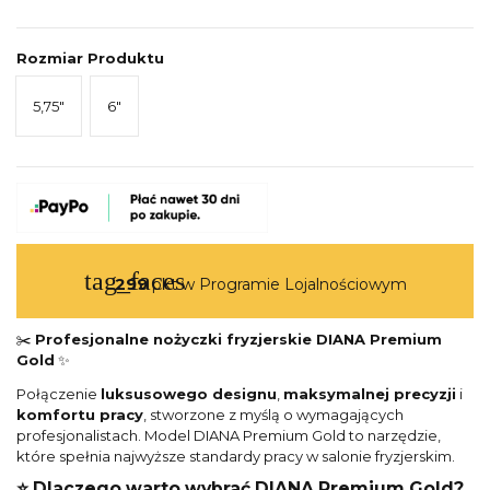
Rozmiar Produktu
5,75"
6"
tag_faces
299
pkt w Programie Lojalnościowym
✂️
Profesjonalne nożyczki fryzjerskie DIANA Premium
Gold
✨
Połączenie
luksusowego designu
,
maksymalnej precyzji
i
komfortu pracy
, stworzone z myślą o wymagających
profesjonalistach. Model DIANA Premium Gold to narzędzie,
które spełnia najwyższe standardy pracy w salonie fryzjerskim.
⭐ Dlaczego warto wybrać DIANA Premium Gold?