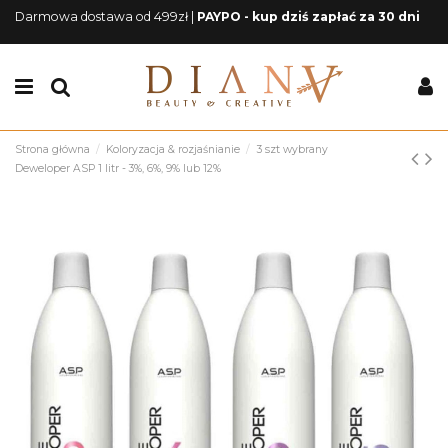
Darmowa dostawa od 499zł |
PAYPO - kup dziś zapłać za 30 dni
Strona główna
Koloryzacja & rozjaśnianie
3 szt wybrany
Deweloper ASP 1 litr - 3%, 6%, 9% lub 12%