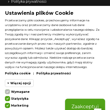
Polityka prywatności
Dostawa
Ustawienia plików Cookie
Nasi dystrybutorzy
O nas
Przetwarzamy pliki cookies, przechowujemy informacje na
urządzeniu oraz przetwarzamy dane osobowe lub dane
FAQ
przeglądania w celu rozwijania i udoskonalania naszego sklepu. Za
Terminy szkoleń Diana
Twoją zgodą my i nasi partnerzy możemy wykorzystywać
Materiały do pobrania
pozyskane dane. Klikając przycisk „Akceptuję”, wyrażasz zgodę na
Kontakt z nami
przetwarzanie danych przez nas i naszych partnerów, zgodnie z
powyższym opisem. Możesz także uzyskać dostęp do bardziej
Program lojalnościowy
szczegółowych informacji i zmienić swoje preferencje, zanim
wyrazisz zgodę lub odmówisz. Niektóre rodzaje przetwarzania
KONTAKT
danych nie wymagają zgody użytkownika, gdyż mają istotny
wpływ na funkcjonowanie naszego sklepu internetowego.
SKLEP@DIANACOSMETICS.PL
Polityka cookie
|
Polityka prywatności
CZATUJ Z NAMI!
Więcej opcji
Wymagane
Cookie funkcjonalne
Wymagane
Statystyka
Wymagane pliki cookie oraz cookie
Marketing
Zaakceptuj
HttpOnly. Pliki cookie wymagane do
Cookie