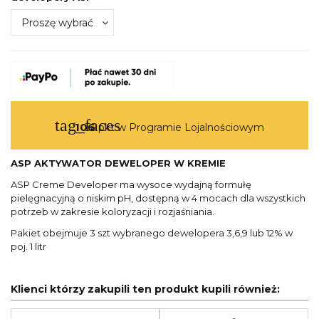
tag_faces
106
pkt w Programie Lojalnościowym
ASP AKTYWATOR DEWELOPER W KREMIE
ASP Creme Developer ma wysoce wydajną formułę
pielęgnacyjną o niskim pH, dostępną w 4 mocach dla wszystkich
potrzeb w zakresie koloryzacji i rozjaśniania.
Pakiet obejmuje 3 szt wybranego dewelopera 3,6,9 lub 12% w
poj. 1 litr
Klienci którzy zakupili ten produkt kupili również: