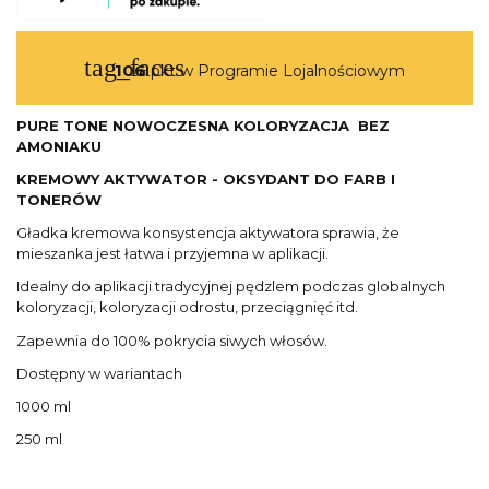
tag_faces
106
pkt w Programie Lojalnościowym
PURE TONE NOWOCZESNA KOLORYZACJA BEZ
AMONIAKU
KREMOWY AKTYWATOR - OKSYDANT DO FARB I
TONERÓW
Gładka kremowa konsystencja aktywatora sprawia, że
mieszanka jest łatwa i przyjemna w aplikacji.
Idealny do aplikacji tradycyjnej pędzlem podczas globalnych
koloryzacji, koloryzacji odrostu, przeciągnięć itd.
Zapewnia do 100% pokrycia siwych włosów.
Dostępny w wariantach
1000 ml
250 ml