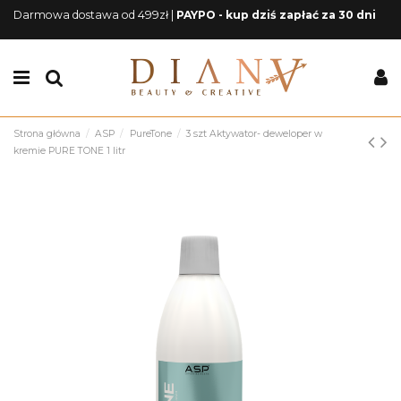
Darmowa dostawa od 499zł |
PAYPO - kup dziś zapłać za 30 dni
Strona główna
ASP
PureTone
3 szt Aktywator- deweloper w
kremie PURE TONE 1 litr