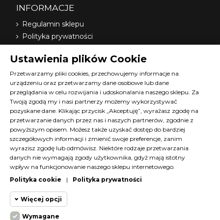
INFORMACJE
Regulamin sklepu
Polityka prywatności
Dostawa
Ustawienia plików Cookie
Nasi dystrybutorzy
O nas
Przetwarzamy pliki cookies, przechowujemy informacje na
urządzeniu oraz przetwarzamy dane osobowe lub dane
FAQ
przeglądania w celu rozwijania i udoskonalania naszego sklepu. Za
Terminy szkoleń Diana
Twoją zgodą my i nasi partnerzy możemy wykorzystywać
Materiały do pobrania
pozyskane dane. Klikając przycisk „Akceptuję”, wyrażasz zgodę na
Kontakt z nami
przetwarzanie danych przez nas i naszych partnerów, zgodnie z
powyższym opisem. Możesz także uzyskać dostęp do bardziej
Program lojalnościowy
szczegółowych informacji i zmienić swoje preferencje, zanim
wyrazisz zgodę lub odmówisz. Niektóre rodzaje przetwarzania
KONTAKT
danych nie wymagają zgody użytkownika, gdyż mają istotny
wpływ na funkcjonowanie naszego sklepu internetowego.
SKLEP@DIANACOSMETICS.PL
Polityka cookie
|
Polityka prywatności
CZATUJ Z NAMI!
Więcej opcji
Wymagane