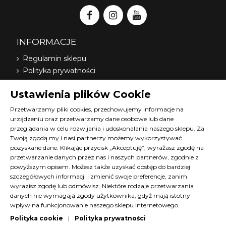
INFORMACJE
Regulamin sklepu
Polityka prywatności
Dostawa
Ustawienia plików Cookie
Nasi dystrybutorzy
O nas
Przetwarzamy pliki cookies, przechowujemy informacje na
urządzeniu oraz przetwarzamy dane osobowe lub dane
FAQ
przeglądania w celu rozwijania i udoskonalania naszego sklepu. Za
Terminy szkoleń Diana
Twoją zgodą my i nasi partnerzy możemy wykorzystywać
Materiały do pobrania
pozyskane dane. Klikając przycisk „Akceptuję”, wyrażasz zgodę na
Kontakt z nami
przetwarzanie danych przez nas i naszych partnerów, zgodnie z
powyższym opisem. Możesz także uzyskać dostęp do bardziej
Program lojalnościowy
szczegółowych informacji i zmienić swoje preferencje, zanim
wyrazisz zgodę lub odmówisz. Niektóre rodzaje przetwarzania
KONTAKT
danych nie wymagają zgody użytkownika, gdyż mają istotny
wpływ na funkcjonowanie naszego sklepu internetowego.
SKLEP@DIANACOSMETICS.PL
Polityka cookie
|
Polityka prywatności