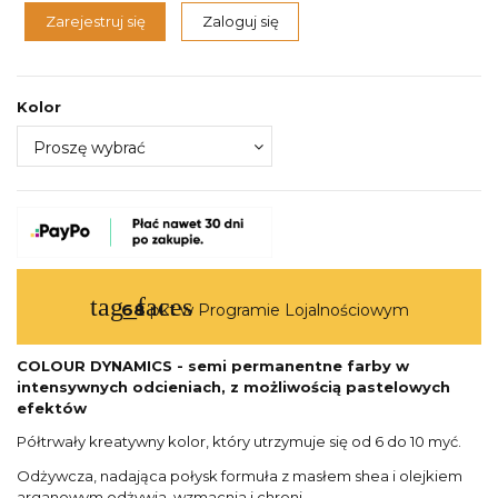
Zarejestruj się
Zaloguj się
Kolor
tag_faces
68
pkt w Programie Lojalnościowym
COLOUR DYNAMICS - semi permanentne farby w
intensywnych odcieniach, z możliwością pastelowych
efektów
Półtrwały kreatywny kolor, który utrzymuje się od 6 do 10 myć.
Odżywcza, nadająca połysk formuła z masłem shea i olejkiem
arganowym odżywia, wzmacnia i chroni