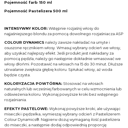
Pojemność farb 150 ml
Pojemność Pastelizera 500 ml
INTENSYWNY KOLOR:
Wstępnie rozjaśnij włosy do
najjaśniejszego blondu za pomocą dowolnego rozjaśniacza ASP
COLOUR DYNAMICS
należy zawsze nakładać na umyte i
osuszone ręcznikiem włosy. Wmasuj wybrany odcień we włosy,
aby uzyskać najlepszy efekt. Jeśli produkt jest nakładany za
pomocą pędzla, należy go następnie dokładnie wmasować we
włosy dłońmi. Pozostawić na włosach na 15 do 30 minut. Dłuższe
utrwalanie zwiększa głębię koloru. Spłukać włosy, aż woda
będzie czysta.
KOLORYZACJA POWTÓRNA:
Stosować na włosach
naturalnych lub wcześniej farbowanych w celu wzmocnienia lub
odświeżenia koloru. Wykonaj powyższe kroki bez wstępnego
rozjaśniania.
EFEKTY PASTELOWE:
Wykonaj powyższe kroki, ale używając
miseczki i pędzelka, wymieszaj wybrany odcień z Pastelizerem
Colour Dynamics®. Najpierw dozuj wymaganą ilość pastelizera
do miseczki, a następnie dodaj odpowiednią proporcję