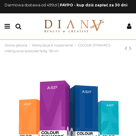
Darmowa dostawa od 499zł |
PAYPO - kup dziś zapłać za 30 dni
Strona główna
Koloryzacja & rozjaśnianie
COLOUR DYNAMICS -
intensywnie kolorowe farby 150 ml