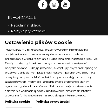
INFORMACJE
Regulamin sklepu
Polityka prywatności
Dostawa
Ustawienia plików Cookie
Nasi dystrybutorzy
O nas
Przetwarzamy pliki cookies, przechowujemy informacje na
urządzeniu oraz przetwarzamy dane osobowe lub dane
FAQ
przeglądania w celu rozwijania i udoskonalania naszego sklepu. Za
Terminy szkoleń Diana
Twoją zgodą my i nasi partnerzy możemy wykorzystywać
Materiały do pobrania
pozyskane dane. Klikając przycisk „Akceptuję”, wyrażasz zgodę na
Kontakt z nami
przetwarzanie danych przez nas i naszych partnerów, zgodnie z
powyższym opisem. Możesz także uzyskać dostęp do bardziej
Program lojalnościowy
szczegółowych informacji i zmienić swoje preferencje, zanim
wyrazisz zgodę lub odmówisz. Niektóre rodzaje przetwarzania
KONTAKT
danych nie wymagają zgody użytkownika, gdyż mają istotny
wpływ na funkcjonowanie naszego sklepu internetowego.
SKLEP@DIANACOSMETICS.PL
Polityka cookie
|
Polityka prywatności
CZATUJ Z NAMI!