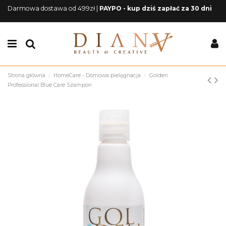
Darmowa dostawa od 499zł |
PAYPO - kup dziś zapłać za 30 dni
Strona główna
HomeCare - Domowa pielęgnacja
Golden
Professional Blue Care Szampon