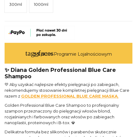
300ml
1000ml
tag_faces
55
pkt w Programie Lojalnościowym
✨ Diana Golden Professional Blue Care
Shampoo
💛 Aby uzyskać najlepsze efekty pielęgnacji po zabiegach,
rekomendujemy stosowanie kompletnej pielęgnacji Blue Care
razem z
GOLDEN PROFESSIONAL BLUE CARE MASKĄ
.
Golden Professional Blue Care Shampoo to profesjonalny
szampon przeznaczony do pielęgnacji włosów blond,
rozjaśnianych i farbowanych oraz włosów po zabiegach
nanoplastii, proteinowych i B-tox. 💎
Delikatna formuła bez silikonów i parabenów skutecznie