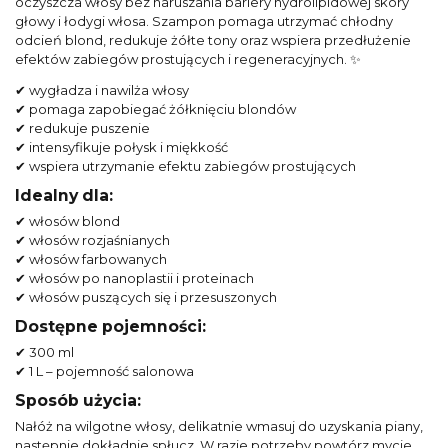
oczyszcza włosy bez naruszania bariery hydrolipidowej skóry
głowy i łodygi włosa. Szampon pomaga utrzymać chłodny
odcień blond, redukuje żółte tony oraz wspiera przedłużenie
efektów zabiegów prostujących i regeneracyjnych. ✨
✔ wygładza i nawilża włosy
✔ pomaga zapobiegać żółknięciu blondów
✔ redukuje puszenie
✔ intensyfikuje połysk i miękkość
✔ wspiera utrzymanie efektu zabiegów prostujących
Idealny dla:
✔ włosów blond
✔ włosów rozjaśnianych
✔ włosów farbowanych
✔ włosów po nanoplastii i proteinach
✔ włosów puszących się i przesuszonych
Dostępne pojemności:
✔ 300 ml
✔ 1 L – pojemność salonowa
Sposób użycia:
Nałóż na wilgotne włosy, delikatnie wmasuj do uzyskania piany,
następnie dokładnie spłucz. W razie potrzeby powtórz mycie.