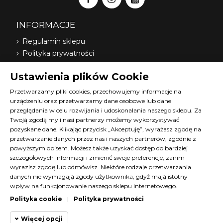
INFORMACJE
Regulamin sklepu
Polityka prywatności
Dostawa
Ustawienia plików Cookie
Nasi dystrybutorzy
O nas
Przetwarzamy pliki cookies, przechowujemy informacje na
urządzeniu oraz przetwarzamy dane osobowe lub dane
FAQ
przeglądania w celu rozwijania i udoskonalania naszego sklepu. Za
Terminy szkoleń Diana
Twoją zgodą my i nasi partnerzy możemy wykorzystywać
Materiały do pobrania
pozyskane dane. Klikając przycisk „Akceptuję”, wyrażasz zgodę na
Kontakt z nami
przetwarzanie danych przez nas i naszych partnerów, zgodnie z
powyższym opisem. Możesz także uzyskać dostęp do bardziej
Program lojalnościowy
szczegółowych informacji i zmienić swoje preferencje, zanim
wyrazisz zgodę lub odmówisz. Niektóre rodzaje przetwarzania
KONTAKT
danych nie wymagają zgody użytkownika, gdyż mają istotny
wpływ na funkcjonowanie naszego sklepu internetowego.
SKLEP@DIANACOSMETICS.PL
Polityka cookie
|
Polityka prywatności
CZATUJ Z NAMI!
Więcej opcji