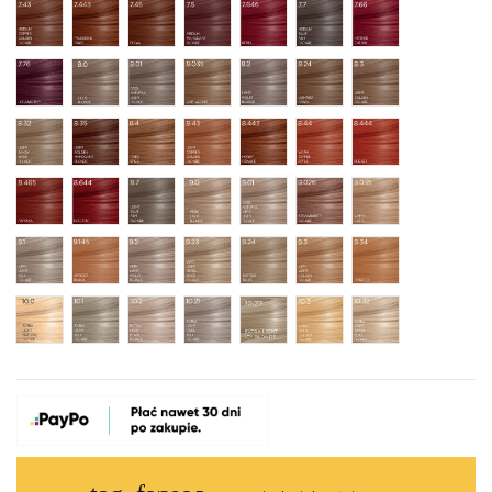
7.43 Medium Copper Golden Blonde
7.443 Tangerine Twist
7.45 Pecan
7.5 Medium Mahogany Blonde
7.646 Rebel Rockstar Red
7.7 Medium Blue Ash Bl
7.66 Intense Che
7.76 Loganberry
8.0 Light Blonde
8.01 Cool Natural Light Blonde
8.035 Cappuccino
8.2 Light Violet Blonde
8.24 Lightest Fawn
8.3 Light Golde
8.32 Light Sandy Beige Blonde
8.35 Light Golden Mahogany Blonde
8.4 Tiger Spice
8.43 Light Copper Golden Blonde
8.443 Honey Orange
8.44 Warm Toffee Apple
8.444 Rocket Ro
8.465 Paprika
8.644 Electric
8.7 Light Blue Ash Blonde
9.0 Very Light Blonde
9.01 Cool Natural Very Light Blo
9.026 Strawberry Blond
9.035 Caffe Latt
9.1 Very Light Ash Blonde
9.145 Apricot Blush
9.2 Very Light Violet Blonde.
9.23 Very Light Pearl Beige Blonde
9.24 Softest Taupe
9.3 Very Light Golden B
9.34 Spirited Ro
10.0 Extra Light Natural Blonde
10.1 Extra Light Ash Blonde
10.2 Extra Light Pearl Blonde
10.21 Extra Light Cool Ash Blonde
10.27 EXTRA LIGHT ICY BLONDE
10.3 Extra Light Golden 
10.32 Extra Ligh