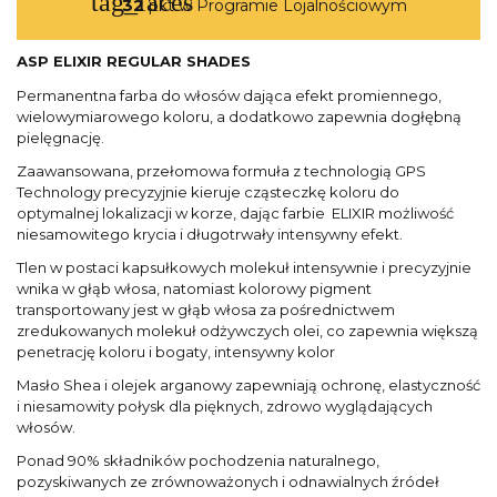
tag_faces
32
pkt w Programie Lojalnościowym
ASP ELIXIR REGULAR SHADES
Permanentna farba do włosów dająca efekt promiennego,
wielowymiarowego koloru, a dodatkowo zapewnia dogłębną
pielęgnację.
Zaawansowana, przełomowa formuła z technologią GPS
Technology precyzyjnie kieruje cząsteczkę koloru do
optymalnej lokalizacji w korze, dając farbie ELIXIR możliwość
niesamowitego krycia i długotrwały intensywny efekt.
Tlen w postaci kapsułkowych molekuł intensywnie i precyzyjnie
wnika w głąb włosa, natomiast kolorowy pigment
transportowany jest w głąb włosa za pośrednictwem
zredukowanych molekuł odżywczych olei, co zapewnia większą
penetrację koloru i bogaty, intensywny kolor
Masło Shea i olejek arganowy zapewniają ochronę, elastyczność
i niesamowity połysk dla pięknych, zdrowo wyglądających
włosów.
Ponad 90% składników pochodzenia naturalnego,
pozyskiwanych ze zrównoważonych i odnawialnych źródeł