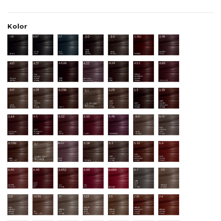
Kolor
1.0 Black
1.117 Gothic Black
1.7 Blue-Black
2.0 Very Dark Brown
3.0 Dark Brown
3.352 Pimento
3.76 Juniper Ber
4.0 Medium Brown
4.01 Cool Natural Medium Brown
4.036 Cafe Noir
4.22 Damson and Blackberry
4.24 Rich Mink
4.53 Medium Mahogany
4.65 Beaujolais
5.0 Light Brown
5.01 Cool Natural Light Brown
5.036 Coffee
5.1 LIGHT ASH BROWN
5.23 Light Pearl Beige Brown
5.3 Light Golden Brown
5.35 Light Gol
5.44 Chocolate Orange
5.5 Light Mahogany Brown
5.62 Red Berry
5.66 Claret
5.76 Cranberry
6.0 Dark Blonde.
6.01 Cool Natura
6.036 Dark Chocolate.
6.1 DARK ASH BLONDE
6.22 Plum Wine
6.24 Roebuck
6.3 Dark Golden Blonde
6.35 Dark Golden Maho
6.4 Dark Coppe
6.45 Copper Chestnut
6.46 Dark Ruby Red
6.652 Red Pepper
6.66 Fire Red
6.666 Inferno Rockstar Red
6.7 Dark Blue Ash Blond
7.0 Medium Blo
7.01 Cool Natural Medium Blonde
7.036 Milk Chocolate.
7.1 Medium Ash Blonde
7.23 Medium Pearl Beige Blonde
7.3 Medium Golden Blonde
7.35 Medium Mahogany 
7.4 Medium Cop