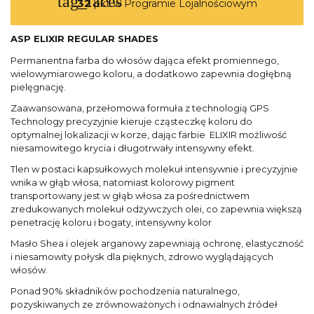
tag_faces
32
pkt w Programie Lojalnościowym
ASP ELIXIR REGULAR SHADES
Permanentna farba do włosów dająca efekt promiennego,
wielowymiarowego koloru, a dodatkowo zapewnia dogłębną
pielęgnację.
Zaawansowana, przełomowa formuła z technologią GPS
Technology precyzyjnie kieruje cząsteczkę koloru do
optymalnej lokalizacji w korze, dając farbie ELIXIR możliwość
niesamowitego krycia i długotrwały intensywny efekt.
Tlen w postaci kapsułkowych molekuł intensywnie i precyzyjnie
wnika w głąb włosa, natomiast kolorowy pigment
transportowany jest w głąb włosa za pośrednictwem
zredukowanych molekuł odżywczych olei, co zapewnia większą
penetrację koloru i bogaty, intensywny kolor
Masło Shea i olejek arganowy zapewniają ochronę, elastyczność
i niesamowity połysk dla pięknych, zdrowo wyglądających
włosów.
Ponad 90% składników pochodzenia naturalnego,
pozyskiwanych ze zrównoważonych i odnawialnych źródeł