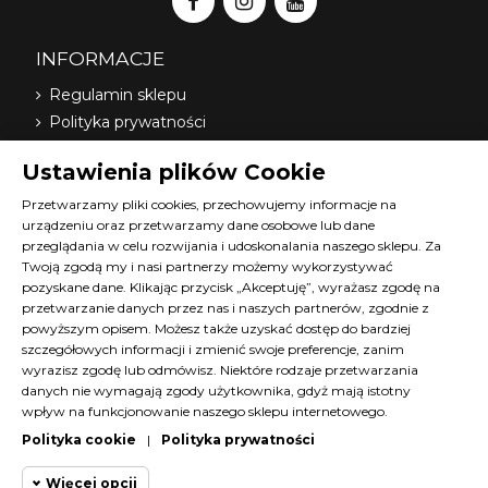
INFORMACJE
Regulamin sklepu
Polityka prywatności
Dostawa
Ustawienia plików Cookie
Nasi dystrybutorzy
O nas
Przetwarzamy pliki cookies, przechowujemy informacje na
urządzeniu oraz przetwarzamy dane osobowe lub dane
FAQ
przeglądania w celu rozwijania i udoskonalania naszego sklepu. Za
Terminy szkoleń Diana
Twoją zgodą my i nasi partnerzy możemy wykorzystywać
Materiały do pobrania
pozyskane dane. Klikając przycisk „Akceptuję”, wyrażasz zgodę na
Kontakt z nami
przetwarzanie danych przez nas i naszych partnerów, zgodnie z
powyższym opisem. Możesz także uzyskać dostęp do bardziej
Program lojalnościowy
szczegółowych informacji i zmienić swoje preferencje, zanim
wyrazisz zgodę lub odmówisz. Niektóre rodzaje przetwarzania
KONTAKT
danych nie wymagają zgody użytkownika, gdyż mają istotny
wpływ na funkcjonowanie naszego sklepu internetowego.
SKLEP@DIANACOSMETICS.PL
Polityka cookie
|
Polityka prywatności
CZATUJ Z NAMI!
Więcej opcji