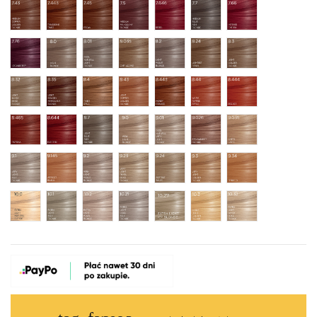
7.43 Medium Copper Golden Blonde
7.443 Tangerine Twist
7.45 Pecan
7.5 Medium Mahogany Blonde
7.646 Rebel Rockstar Red
7.7 Medium Blue Ash Bl
7.66 Intense Che
7.76 Loganberry
8.0 Light Blonde
8.01 Cool Natural Light Blonde
8.035 Cappuccino
8.2 Light Violet Blonde
8.24 Lightest Fawn
8.3 Light Golde
8.32 Light Sandy Beige Blonde
8.35 Light Golden Mahogany Blonde
8.4 Tiger Spice
8.43 Light Copper Golden Blonde
8.443 Honey Orange
8.44 Warm Toffee Apple
8.444 Rocket Ro
8.465 Paprika
8.644 Electric
8.7 Light Blue Ash Blonde
9.0 Very Light Blonde
9.01 Cool Natural Very Light Blo
9.026 Strawberry Blond
9.035 Caffe Latt
9.1 Very Light Ash Blonde
9.145 Apricot Blush
9.2 Very Light Violet Blonde.
9.23 Very Light Pearl Beige Blonde
9.24 Softest Taupe
9.3 Very Light Golden B
9.34 Spirited Ro
10.0 Extra Light Natural Blonde
10.1 Extra Light Ash Blonde
10.2 Extra Light Pearl Blonde
10.21 Extra Light Cool Ash Blonde
10.27 EXTRA LIGHT ICY BLONDE
10.3 Extra Light Golden 
10.32 Extra Ligh