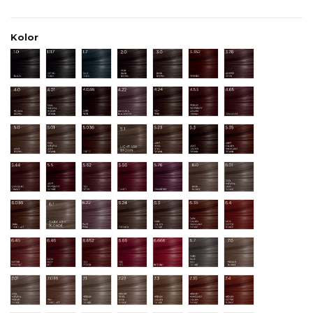
Kolor
1.0 Black
1.117 Gothic Black
1.7 Blue-Black
2.0 Very Dark Brown
3.0 Dark Brown
3.352 Pimento
3.76 Juniper Ber
4.0 Medium Brown
4.01 Cool Natural Medium Brown
4.036 Cafe Noir
4.22 Damson and Blackberry
4.24 Rich Mink
4.53 Medium Mahogany
4.65 Beaujolais
5.0 Light Brown
5.01 Cool Natural Light Brown
5.036 Coffee
5.1 LIGHT ASH BROWN
5.23 Light Pearl Beige Brown
5.3 Light Golden Brown
5.35 Light Gol
5.44 Chocolate Orange
5.5 Light Mahogany Brown
5.62 Red Berry
5.66 Claret
5.76 Cranberry
6.0 Dark Blonde.
6.01 Cool Natura
6.036 Dark Chocolate.
6.1 DARK ASH BLONDE
6.22 Plum Wine
6.24 Roebuck
6.3 Dark Golden Blonde
6.35 Dark Golden Maho
6.4 Dark Coppe
6.45 Copper Chestnut
6.46 Dark Ruby Red
6.652 Red Pepper
6.66 Fire Red
6.666 Inferno Rockstar Red
6.7 Dark Blue Ash Blond
7.0 Medium Blo
7.01 Cool Natural Medium Blonde
7.036 Milk Chocolate.
7.1 Medium Ash Blonde
7.23 Medium Pearl Beige Blonde
7.3 Medium Golden Blonde
7.35 Medium Mahogany 
7.4 Medium Cop